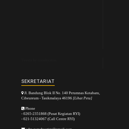
Tweets by rumahyatim
SEKRETARIAT
Jl. Bandung Blok II No. 140 Perumnas Kotabaru,
Cibeureum - Tasikmalaya 46196
[Lihat Peta]
Phone
- 0265-2351868 (Pusat Kegiatan RYI)
- 021-51324067 (Call Centre RYI)