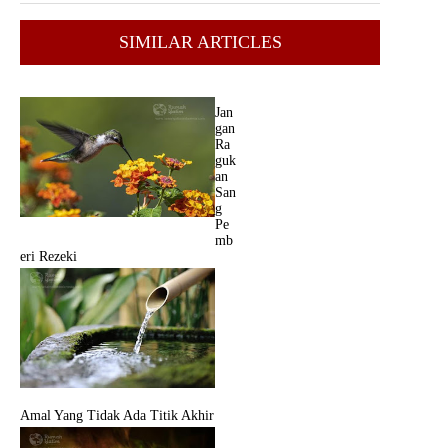
SIMILAR ARTICLES
Jan
gan
Ra
guk
an
San
g
Pe
mb
eri Rezeki
Amal Yang Tidak Ada Titik Akhir