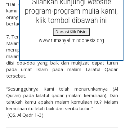
Silahkan kunjungi website
“Hai orang-orang yang beriman diwajibkan atas
program-program mulia kami,
kamu berpuasa sebagaimana telah diwajibkan atas
orang-orang yang sebelum kamu agar kamu
klik tombol dibawah ini
bertaqwa” (QS. Al Baqarah 183)
Donasi Klik Disini
7. Terdapat Malam Lailatul Qadar
www.rumahyatimindonesia.org
Malam 10 hari terakhir pada bulan Ramadhan
merupakan waktu-waktu yang diantaranya terdapat
malam Lailatul Qadar, dimana malam tersebut baik
diisi doa-doa yang baik dan mukjizat dapat turun
pada umat Islam pada malam Lailatul Qadar
tersebut.
“Sesungguhnya Kami telah menurunkannya (Al
Quran) pada lailatul qadar (malam kemuliaan). Dan
tahukah kamu apakah malam kemuliaan itu? Malam
kemuliaan itu lebih baik dari seribu bulan.”
(QS. Al Qadr 1-3)