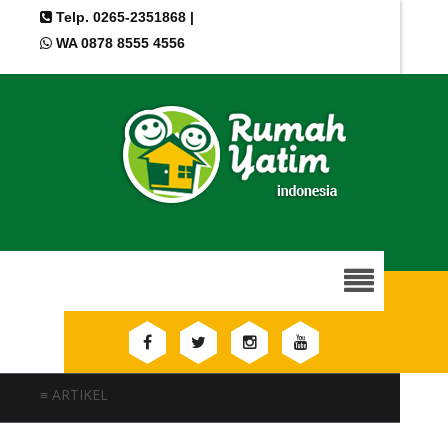
Telp. 0265-2351868 |
WA 0878 8555 4556
≡ ARTIKEL