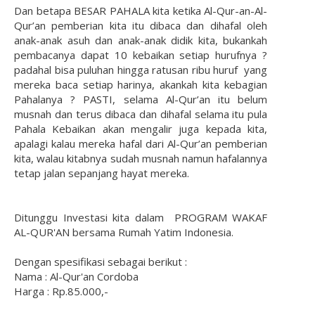
Dan betapa BESAR PAHALA kita ketika Al-Qur-an-Al-
Qur’an pemberian kita itu dibaca dan dihafal oleh
anak-anak asuh dan anak-anak didik kita, bukankah
pembacanya dapat 10 kebaikan setiap hurufnya ?
padahal bisa puluhan hingga ratusan ribu huruf yang
mereka baca setiap harinya, akankah kita kebagian
Pahalanya ? PASTI, selama Al-Qur’an itu belum
musnah dan terus dibaca dan dihafal selama itu pula
Pahala Kebaikan akan mengalir juga kepada kita,
apalagi kalau mereka hafal dari Al-Qur’an pemberian
kita, walau kitabnya sudah musnah namun hafalannya
tetap jalan sepanjang hayat mereka.
Ditunggu Investasi kita dalam PROGRAM WAKAF
AL-QUR'AN bersama Rumah Yatim Indonesia.
Dengan spesifikasi sebagai berikut :
Nama : Al-Qur'an Cordoba
Harga : Rp.85.000,-