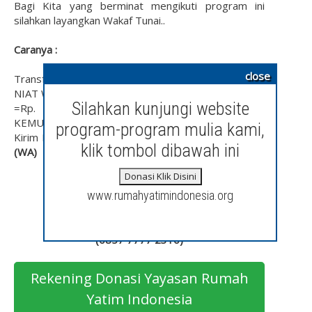
Bagi Kita yang berminat mengikuti program ini
silahkan layangkan Wakaf Tunai..
Caranya :
close
Transfer Dana Wakaf, lalu Ketik " BISMILLAH, NAMA,
NIAT WAKAF AL-QURAN.........
Silahkan kunjungi website
=Rp. ............ KARENA ALLAH SWT, UNTUK
KEMULIAAN MASA DEPAN GENERASI ISLAM, lalu
program-program mulia kami,
Kirim Ke
0813 9405 5565 (SMS) - 0878 8555 4556
klik tombol dibawah ini
(WA)
Donasi Klik Disini
Hormat kami,
www.rumahyatimindonesia.org
Ketua Rumah Yatim Indonesia
Wawan Ismawan
(
0857 7777 2310
)
Rekening Donasi Yayasan Rumah
Yatim Indonesia