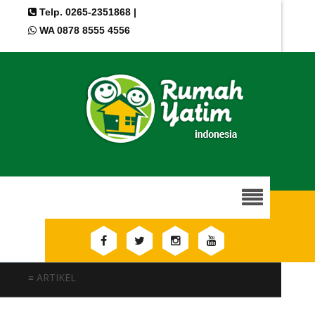
Telp. 0265-2351868 |
WA 0878 8555 4556
≡ ARTIKEL