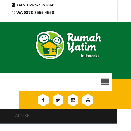
Telp. 0265-2351868 |
WA 0878 8555 4556
≡ ARTIKEL