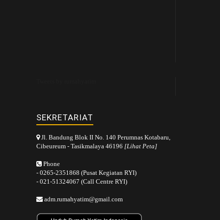
Tweets by rumahyatim
SEKRETARIAT
Jl. Bandung Blok II No. 140 Perumnas Kotabaru,
Cibeureum - Tasikmalaya 46196
[Lihat Peta]
Phone
- 0265-2351868 (Pusat Kegiatan RYI)
- 021-51324067 (Call Centre RYI)
adm.rumahyatim@gmail.com