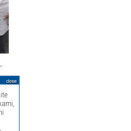
close
ite
kami,
ni