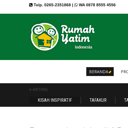
Telp. 0265-2351868 |
WA 0878 8555 4556
BERANDA
PRO
≡ ARTIKEL
KISAH INSPIRATIF
TAFAKUR
T