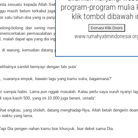
inta sesuatu kepada Allah Swt. Dia merupakan orang yang sholeh, Ibadahn
program-program mulia 
ggu masih belum terkabul juga, namun tetap dia berdoa. Sudah 3 bulan mas
klik tombol dibawah i
pir satu tahun doa yang ia panjatkan, belum terkabul juga. 
Donasi Klik Disini
olong-bolong dan sering menipu. Akhlaknya tak baik, namun doanya sela
 memceritakan permasalahan yang sedang dihadapi. Tentang doanya yang sul
www.rumahyatimindonesia.or
, malah dapat apa yang dia inginkan.
duk di warung, kemudian datang pengamen, tampilannya urakan, maen musikn
lihatnya sambil bernyayi dengan fals pula'
k, suaranya empuk, bawain lagu yang kamu suka, bagaimana?' 
nyi sampai habis. Lama pun nggak masalah. Kalau perlu saya suruh nyanyi lagi
saya kasih 500, yang ini 10.000 juga berani, ustadz'. 
lihat engkau, yang sholeh, datang menghadap-Nya, Allah betah dengerin doam
 waktu yang lama. 
api Dia pengen nahan kamu biar khusyuk, biar deket sama Dia. 
