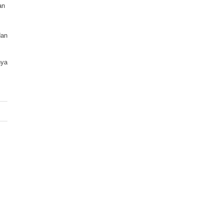
n 
an 
ya 