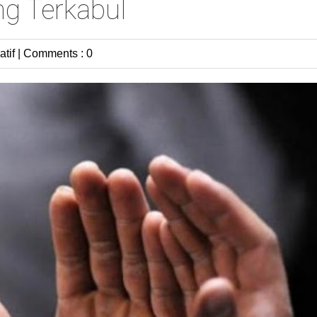
g Terkabul
atif
|
Comments : 0