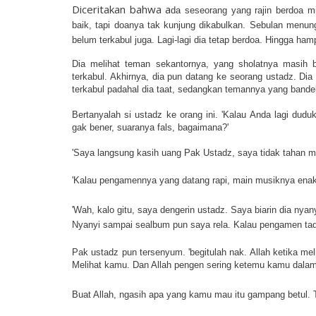
Diceritakan bahwa a
da seseorang yang rajin berdoa m
baik, tapi doanya tak kunjung dikabulkan. Sebulan menun
belum terkabul juga. Lagi-lagi dia tetap berdoa. Hingga ham
Dia melihat teman sekantornya, yang sholatnya masih b
terkabul. 
Akhirnya, dia pun datang ke seorang ustadz. Dia
terkabul padahal dia taat, sedangkan temannya yang bandel
Bertanyalah si ustadz ke orang ini. 'Kalau Anda lagi du
gak bener, suaranya fals, bagaimana?' 
'Saya langsung kasih uang Pak Ustadz, saya tidak tahan me
'Kalau pengamennya yang datang rapi, main musiknya ena
'Wah, kalo gitu, saya dengerin ustadz. Saya biarin dia nya
Nyanyi sampai sealbum pun saya rela. Kalau pengamen tadi 
Pak ustadz pun tersenyum. 'begitulah nak. Allah ketika me
Melihat kamu. Dan Allah pengen sering ketemu kamu dalam
Buat Allah, ngasih apa yang kamu mau itu gampang betul. T