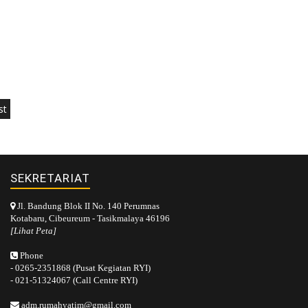
st
SEKRETARIAT
Jl. Bandung Blok II No. 140 Perumnas
Kotabaru, Cibeureum - Tasikmalaya 46196
[Lihat Peta]
Phone
- 0265-2351868 (Pusat Kegiatan RYI)
- 021-51324067 (Call Centre RYI)
adm.rumahyatim@gmail.com