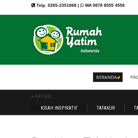
Telp. 0265-2351868 |
WA 0878 8555 4556
BERANDA
PRO
≡ ARTIKEL
KISAH INSPIRATIF
TAFAKUR
T