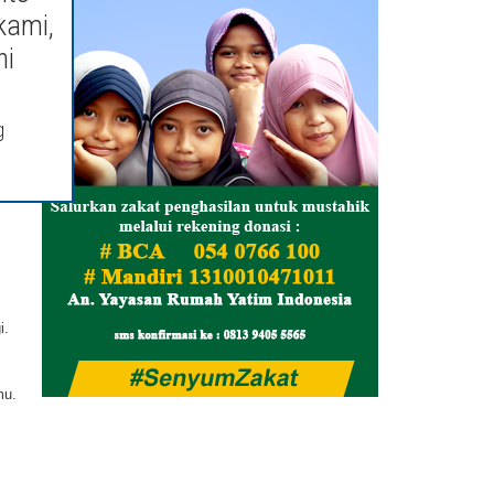
ya 
kami,
ih 
ni
lu 
it 
g
ya 
. 
u. 