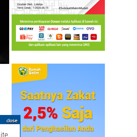
close
ite