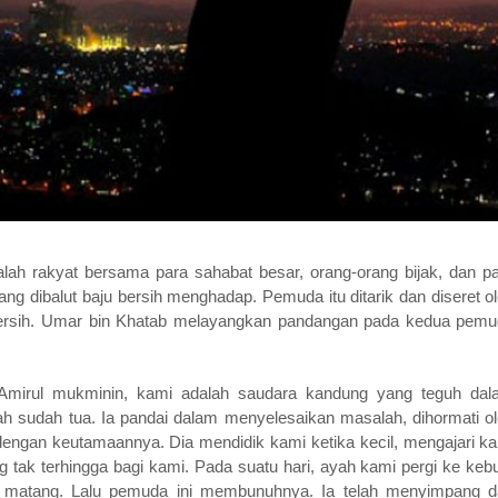
h rakyat bersama para sahabat besar, orang-orang bijak, dan p
 dibalut baju bersih menghadap. Pemuda itu ditarik dan diseret o
ersih. Umar bin Khatab melayangkan pandangan pada kedua pem
“Amirul mukminin, kami adalah saudara kandung yang teguh da
 sudah tua. Ia pandai dalam menyelesaikan masalah, dihormati o
al dengan keutamaannya. Dia mendidik kami ketika kecil, mengajari k
tak terhingga bagi kami. Pada suatu hari, ayah kami pergi ke keb
matang. Lalu pemuda ini membunuhnya. Ia telah menyimpang d