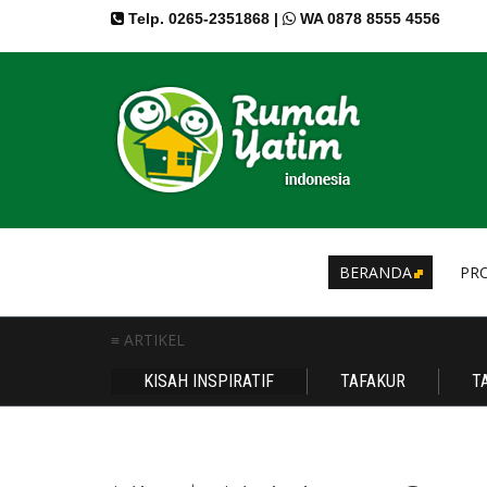
Telp. 0265-2351868 |
WA 0878 8555 4556
BERANDA
PRO
≡ ARTIKEL
KISAH INSPIRATIF
TAFAKUR
T