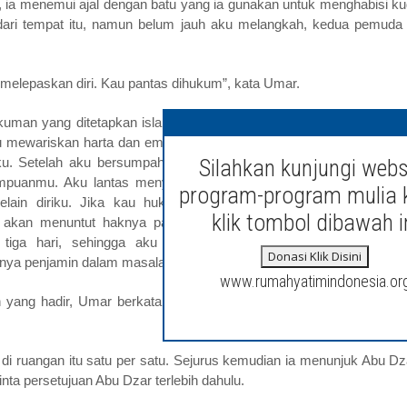
, ia menemui ajal dengan batu yang ia gunakan untuk menghabisi k
 dari tempat itu, namun belum jauh aku melangkah, kedua pemuda 
melepaskan diri. Kau pantas dihukum”, kata Umar.
uman yang ditetapkan islam. Akan tetapi, aku memiliki saudara y
u mewariskan harta dan emas dalam jumlah besar padanya. Ia titip
Silahkan kunjungi webs
u. Setelah aku bersumpah menyanggupinya, orang itu berpesan, ‘
puanmu. Aku lantas menyembunyikan harta itu dalam lubang y
program-program mulia 
lain diriku. Jika kau hukum aku sekarang, harta it akan hila
klik tombol dibawah i
tu akan menuntut haknya padamu dihadapan Tuhan. Oleh sebab i
tiga hari, sehingga aku punya kesempatan untuk melimpahk
Donasi Klik Disini
nya penjamin dalam masalah ini.”
www.rumahyatimindonesia.or
h yang hadir, Umar berkata, “Siapa yang akan menjaminnya dan s
i ruangan itu satu per satu. Sejurus kemudian ia menunjuk Abu Dz
ta persetujuan Abu Dzar terlebih dahulu.