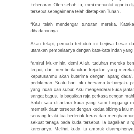
kebenaran. Oleh sebab itu, kami menuntut agar ia 
tersebut sebagaimana telah ditetapkan Tuhan”.
“Kau telah mendengar tuntutan mereka. Kata
dihadapannya.
Akan tetapi, pemuda tertuduh ini berjiwa besar d
utarakan pembelaanya dengan kata-kata indah yang t
“amirul Mukminin, demi Allah, tuduhan mereka be
terjadi, dan memberitahukan kejadian yang mereka 
keputusanmu akan kuterima dengan lapang dada”. 
pedalaman. Suatu hari, aku bersama keluargaku per
yang indah dan subur. Aku mengendarai kuda jantan
sangat bagus. Ia bagaikan raja perkasa dengan mahkot
Salah satu di antara kuda yang kami tunggangi 
memetik daun tersebut dengan kedua bibirnya lalu m
seorang lelaki tua berteriak keras dan menghamb
sekuat tenaga pada kuda tersebut. Ia bagaikan s
karenanya. Melihat kuda itu ambruk disampingny