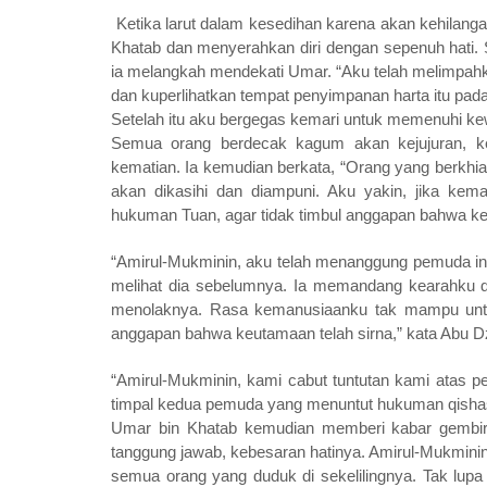
Ketika larut dalam kesedihan karena akan kehilang
Khatab dan menyerahkan diri dengan sepenuh hati
ia melangkah mendekati Umar. “Aku telah melimpahk
dan kuperlihatkan tempat penyimpanan harta itu pa
Setelah itu aku bergegas kemari untuk memenuhi kew
Semua orang berdecak kagum akan kejujuran, k
kematian. Ia kemudian berkata, “Orang yang berkhia
akan dikasihi dan diampuni. Aku yakin, jika ke
hukuman Tuan, agar tidak timbul anggapan bahwa kead
“Amirul-Mukminin, aku telah menanggung pemuda ini,
melihat dia sebelumnya. Ia memandang kearahku da
menolaknya. Rasa kemanusiaanku tak mampu untu
anggapan bahwa keutamaan telah sirna,” kata Abu D
“Amirul-Mukminin, kami cabut tuntutan kami atas p
timpal kedua pemuda yang menuntut hukuman qishas
Umar bin Khatab kemudian memberi kabar gembira
tanggung jawab, kebesaran hatinya. Amirul-Mukmini
semua orang yang duduk di sekelilingnya. Tak lup