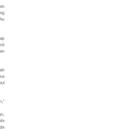
bin
ang
ahu
ap
sti
kan
nah
asa
bul
h,”
an,
ihi
uda