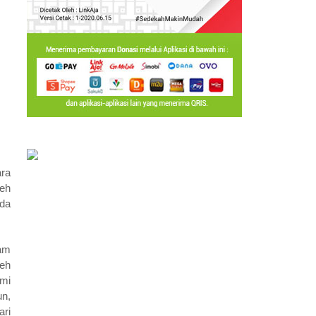
ara
leh
uda
lam
leh
ami
un,
ari