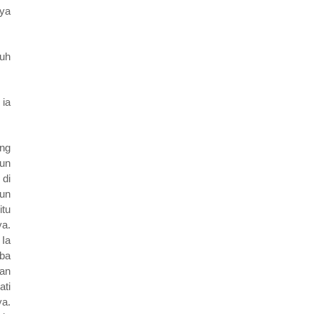
nya
uh
 ia
ang
pun
 di
bun
itu
ya.
 Ia
iba
kan
ati
ya.