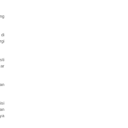
ang
 di
rgi
sti
zar
gan
isi
kan
nya