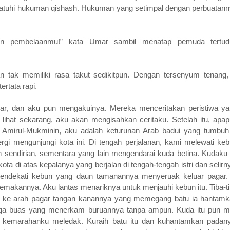
dijatuhi hukuman qishash. Hukuman yang setimpal dengan perbuatan
kan pembelaanmu!” kata Umar sambil menatap pemuda tertud
an tak memiliki rasa takut sedikitpun. Dengan tersenyum tenang,
ertata rapi.
nar, dan aku pun mengakuinya. Mereka menceritakan peristiwa y
lihat sekarang, aku akan mengisahkan ceritaku. Setelah itu, apa
Amirul-Mukminin, aku adalah keturunan Arab badui yang tumbuh
gi mengunjungi kota ini. Di tengah perjalanan, kami melewati ke
 sendirian, sementara yang lain mengendarai kuda betina. Kudaku 
a di atas kepalanya yang berjalan di tengah-tengah istri dan selirn
mendekati kebun yang daun tamanannya menyeruak keluar pagar.
emakannya. Aku lantas menariknya untuk menjauhi kebun itu. Tiba-t
ur ke arah pagar tangan kanannya yang memegang batu ia hantam
inga buas yang menerkam buruannya tanpa ampun. Kuda itu pun m
a kemarahanku meledak. Kuraih batu itu dan kuhantamkan padan