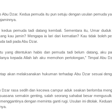
ab Abu Dzar. Kedua pemuda itu pun setuju dengan usulan pemuda y
njaminnya.
 kedua pemuda tadi datang kembali. Sementara itu, Umar duduk
ng kau jamin? Mengapa ia lari dari kematian? Kau tidak boleh pe
da tadi pada Abu Dzar.
tu yang ditentukan habis dan pemuda tadi belum datang, aku pa
anya kepada Allah lah aku memohon pertolongan,” Timpal Abu D
 tetap akan melaksanakan hukuman terhadap Abu Dzar sesuai den
bu Dzar rasa sedih dan kecewa campur aduk seakan berlomba meng
 suasana semakin genting, salah seorang sahabat besar mengusul
enggantinya dengan meminta ganti rugi. Usulan ini ditolak. Kedua
nya.