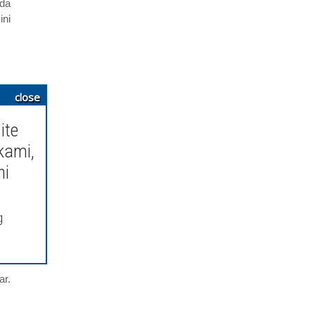
uda
ini
ang
close
kan
ite
ini
ang
kami,
ng,
ni
tu,
an
g
iap
ar.