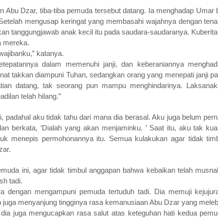
an Abu Dzar, tiba-tiba pemuda tersebut datang. Ia menghadap Umar 
. Setelah mengusap keringat yang membasahi wajahnya dengan ten
an tanggungjawab anak kecil itu pada saudara-saudaranya. Kuberit
da mereka.
ajibanku,” katanya.
etepatannya dalam memenuhi janji, dan keberaniannya menghad
nat takkan diampuni Tuhan, sedangkan orang yang menepati janji pa
matian datang, tak seorang pun mampu menghindarinya. Laksana
ilan telah hilang.”
 padahal aku tidak tahu dari mana dia berasal. Aku juga belum per
n berkata, ‘Dialah yang akan menjaminku. ’ Saat itu, aku tak ku
k menepis permohonannya itu. Semua kulakukan agar tidak tim
zar.
emuda ini, agar tidak timbul anggapan bahwa kebaikan telah musna
h tadi.
 dengan mengampuni pemuda tertuduh tadi. Dia memuji kejujur
n juga menyanjung tingginya rasa kemanusiaan Abu Dzar yang meleb
a dia juga mengucapkan rasa salut atas keteguhan hati kedua pem