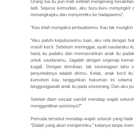
Orang tua itu pun mati setelah mengerang kesakitan
tadi. Sejurus kemudian, aku buru-buru menyingkir
menangkapku dan menyeretku ke hadapanmu”.
“Kau telah mengakui perbuatanmu. Kau tak mungkin 
“Aku patuhi keputusanmu tuan, aku rela dengan huk
masih kecil. Sebelum meninggal, ayah saudaraku it
harta itu padaku dan memasrahkan anak itu padak
untuk saudaramu. Jagalah dengan segenap kemam
kugali. Dengan demikian, tak seorangpun tahu se
penyebabnya adalah dirimu. Kelak, anak kecil i
kumohon kau tangguhkan hukuman ini selama 
tanggungjawab anak itu pada seseorang. Dan aku pu
Setelah diam sesaat sambil menatap wajah seluru
menggantikan posisinya?”
Pemuda tersebut menatap wajah seluruh yang hadir d
“Dialah yang akan menjaminku,” katanya tanpa memin