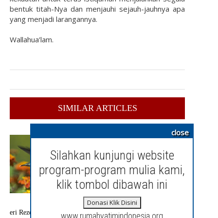
bentuk titah-Nya dan menjauhi sejauh-jauhnya apa
yang menjadi larangannya.
Wallahua’lam.
SIMILAR ARTICLES
close
Jan
gan
Silahkan kunjungi website
Ra
guk
program-program mulia kami,
an
klik tombol dibawah ini
San
g
Pe
Donasi Klik Disini
mb
eri Rezeki
www.rumahyatimindonesia.org