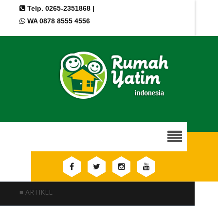
Telp. 0265-2351868 |
WA 0878 8555 4556
≡ ARTIKEL