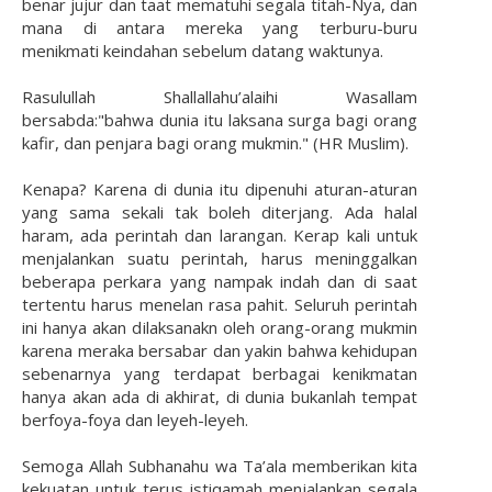
benar jujur dan taat mematuhi segala titah-Nya, dan
mana di antara mereka yang terburu-buru
menikmati keindahan sebelum datang waktunya.
Rasulullah Shallallahu’alaihi Wasallam
bersabda:"bahwa dunia itu laksana surga bagi orang
kafir, dan penjara bagi orang mukmin." (HR Muslim).
Kenapa? Karena di dunia itu dipenuhi aturan-aturan
yang sama sekali tak boleh diterjang. Ada halal
haram, ada perintah dan larangan. Kerap kali untuk
menjalankan suatu perintah, harus meninggalkan
beberapa perkara yang nampak indah dan di saat
tertentu harus menelan rasa pahit. Seluruh perintah
ini hanya akan dilaksanakn oleh orang-orang mukmin
karena meraka bersabar dan yakin bahwa kehidupan
sebenarnya yang terdapat berbagai kenikmatan
hanya akan ada di akhirat, di dunia bukanlah tempat
berfoya-foya dan leyeh-leyeh.
Semoga Allah Subhanahu wa Ta’ala memberikan kita
kekuatan untuk terus istiqamah menjalankan segala