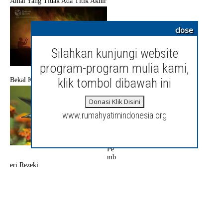
Amal Yang Tidak Ada Titik Akhir
close
Silahkan kunjungi website
program-program mulia kami,
klik tombol dibawah ini
Bekal Kematian
Jan
Donasi Klik Disini
gan
Ra
www.rumahyatimindonesia.org
guk
an
San
g
Pe
mb
eri Rezeki