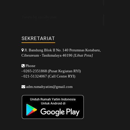
Tweets by rumahyatim
SEKRETARIAT
Jl. Bandung Blok II No. 140 Perumnas Kotabaru,
Cibeureum - Tasikmalaya 46196
[Lihat Peta]
Phone
- 0265-2351868 (Pusat Kegiatan RYI)
- 021-51324067 (Call Centre RYI)
adm.rumahyatim@gmail.com