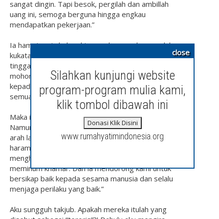
sangat dingin. Tapi besok, pergilah dan ambillah
uang ini, semoga berguna hingga engkau
mendapatkan pekerjaan.”
Ia hampir saja keluar hingga aku menahannya, lalu
close
kukatakan padanya: “Terima kasih, Engkaulah yang
tinggal di sini, biar aku saja yang keluar. Tapi aku
Silahkan kunjungi website
mohon satu hal. Aku ingin engkau menjelaskan
kepadaku mengapa engkau melakukan kebaikan ini
program-program mulia kami,
semua terhadap temanmu itu dan juga terhadapku.”
klik tombol dibawah ini
Maka ia pun duduk dan mulai menjelaskan padaku.
Donasi Klik Disini
Namun kedua matanya menunduk memandang ke
www.rumahyatimindonesia.org
arah lantai. “Itu karena Islam mengharamkan yang
haram dan menghalalkan yang halal. Islam
mengharamkan berduaan dengan wanita dan
meminum khamar. Dan ia mendorong kami untuk
bersikap baik kepada sesama manusia dan selalu
menjaga perilaku yang baik.”
Aku sungguh takjub. Apakah mereka itulah yang