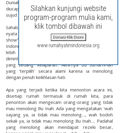
Duniaku............ ", Hanya itu kalimat yang bisa
Silahkan kunjungi website
diucapkan Sumarni sambil terus menangis dalam
sujud syukurnya disamping wanita muda itu.
program-program mulia kami,
klik tombol dibawah ini
Sahabat Semua yang di sayang Allah SWT, kisah
nyata diatas diangakat dalam sebuah acara “reality
Donasi Klik Disini
show”, di salah satu satu stasiun televisi swasta
www.rumahyatimindonesia.org
Indonesia. Ternyata dalam waktu dua hari, telah
lebih dari SERATUS TIGA PULUH orang yang
dimintai tolong oleh Bu Inah untuk menolong dirinya
yang sedang ‘kelaparan’. Akhirnya Bu Sumarni-lah
yang ‘terpilih’ secara alami karena ia menolong
dengan penuh keikhlasan hati.
Apa yang terjadi ketika kita menonton acara ini,
disetiap rumah termasuk di rumah kita, para
penonton akan mengecam orang-orang yang tidak
mau menolong Bu Inah. Ada yang mengatakan ‘wah
sayang ya, ia tidak mau menolong…, wah bodoh
sekali ya, ia tidak mau menolong Bu Inah…. Padahal
yang menolong akan mendapat rezeki besar,