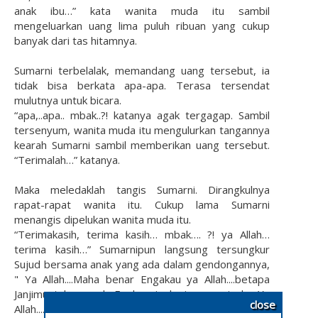
anak ibu…” kata wanita muda itu sambil
mengeluarkan uang lima puluh ribuan yang cukup
banyak dari tas hitamnya.
Sumarni terbelalak, memandang uang tersebut, ia
tidak bisa berkata apa-apa. Terasa tersendat
mulutnya untuk bicara.
“apa,..apa.. mbak..?! katanya agak tergagap. Sambil
tersenyum, wanita muda itu mengulurkan tangannya
kearah Sumarni sambil memberikan uang tersebut.
“Terimalah…” katanya.
Maka meledaklah tangis Sumarni. Dirangkulnya
rapat-rapat wanita itu. Cukup lama Sumarni
menangis dipelukan wanita muda itu.
“Terimakasih, terima kasih… mbak…. ?! ya Allah…
terima kasih…” Sumarnipun langsung tersungkur
Sujud bersama anak yang ada dalam gendongannya,
" Ya Allah....Maha benar Engakau ya Allah....betapa
Janjimu tak pernah Engkau ingkari, ampuni aku Ya
close
Allah....aku seringkali melupakanMU karena kesibukan