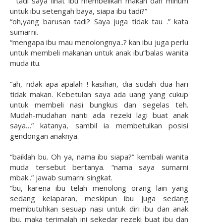
“ tadi saya lihat ibu membelikan makan dan minum
untuk ibu setengah baya, siapa ibu tadi?”
“oh,yang barusan tadi? Saya juga tidak tau .” kata
sumarni.
“mengapa ibu mau menolongnya..? kan ibu juga perlu
untuk membeli makanan untuk anak ibu”balas wanita
muda itu.
“ah, ndak apa-apalah ! kasihan, dia sudah dua hari
tidak makan. Kebetulan saya ada uang yang cukup
untuk membeli nasi bungkus dan segelas teh.
Mudah-mudahan nanti ada rezeki lagi buat anak
saya…” katanya, sambil ia membetulkan posisi
gendongan anaknya.
“baiklah bu. Oh ya, nama ibu siapa?” kembali wanita
muda tersebut bertanya. “nama saya sumarni
mbak..” jawab sumarni singkat.
“bu, karena ibu telah menolong orang lain yang
sedang kelaparan, meskipun ibu juga sedang
membutuhkan sesuap nasi untuk diri ibu dan anak
ibu, maka terimalah ini sekedar rezeki buat ibu dan