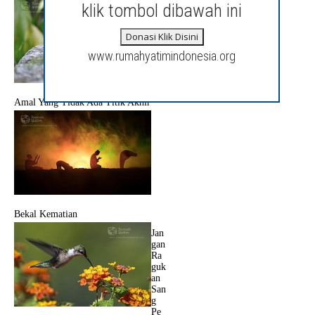
klik tombol dibawah ini
Donasi Klik Disini
www.rumahyatimindonesia.org
Amal Yang Tidak Ada Titik Akhir
Bekal Kematian
Jan
gan
Ra
guk
an
San
g
Pe