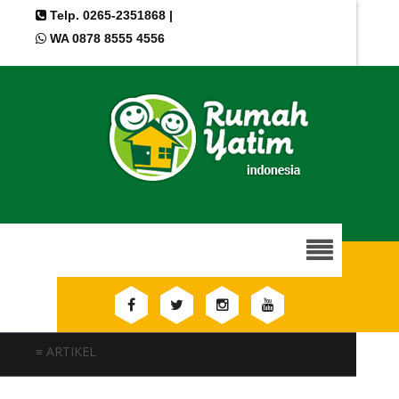
Telp. 0265-2351868 |
WA 0878 8555 4556
≡ ARTIKEL