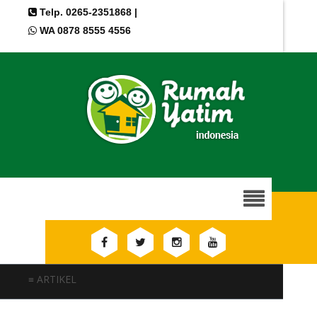
Telp. 0265-2351868 |
WA 0878 8555 4556
≡ ARTIKEL