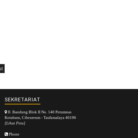
st
SEKRETARIAT
Jl. Bandung Blok II No. 140 Perumnas
Kotabaru, Cibeureum - Tasikmalaya 46196
[Lihat Peta]
Phone