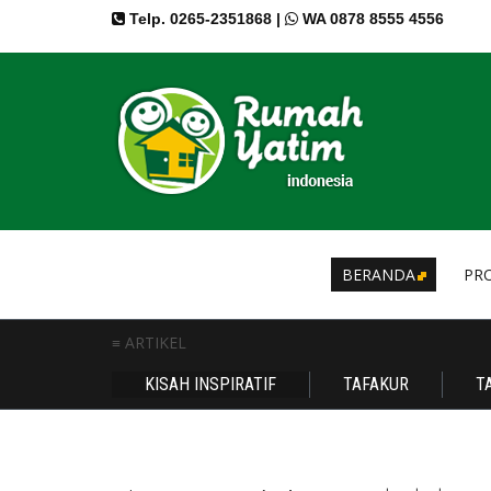
Telp. 0265-2351868 |
WA 0878 8555 4556
BERANDA
PRO
≡ ARTIKEL
KISAH INSPIRATIF
TAFAKUR
T