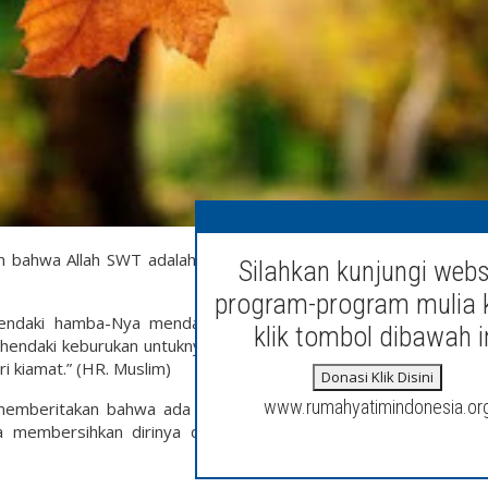
un bahwa Allah SWT adalah Dzat Yang Maha Bijaksana, tidak sedi
Silahkan kunjungi webs
program-program mulia 
hendaki hamba-Nya mendapatkan kebaikan maka Allah segerak
klik tombol dibawah i
nghendaki keburukan untuknya maka Allah akan menahan hukuman
i kiamat.” (HR. Muslim)
Donasi Klik Disini
www.rumahyatimindonesia.or
W memberitakan bahwa ada kalanya Allah SWT memberikan musib
membersihkan dirinya dari kotoran-kotoran dosa yang pern