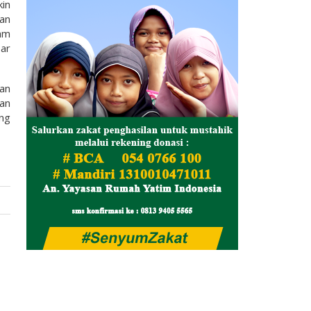
in
kan
am
sar
kan
an
ang