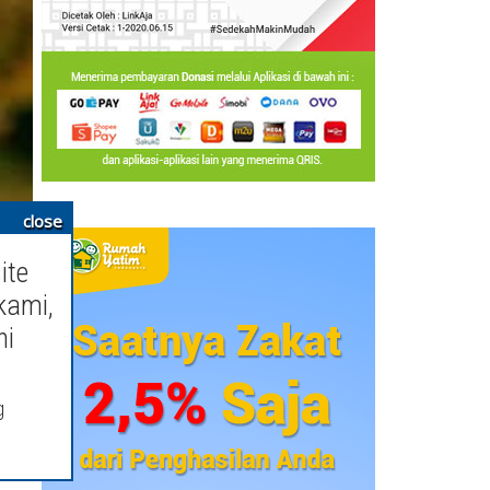
close
kit
ite
kami,
an
ni
nya
g
ah
ah