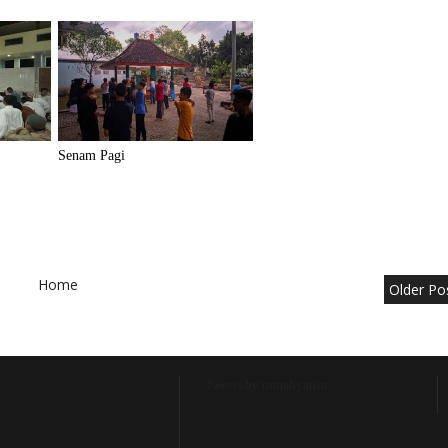
Senam Pagi
Home
Older Po
Tweets by rumahyatim