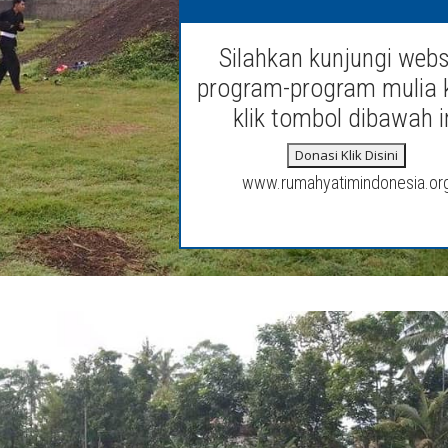
Silahkan kunjungi webs
program-program mulia 
klik tombol dibawah i
Donasi Klik Disini
www.rumahyatimindonesia.or