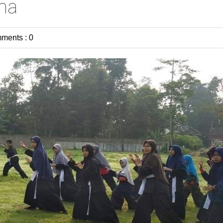
ina
ments : 0