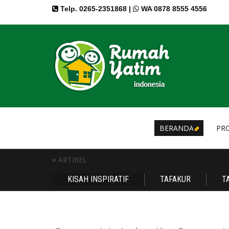
Telp. 0265-2351868 |
WA 0878 8555 4556
BERANDA
PRO
≡ ARTIKEL
KISAH INSPIRATIF
TAFAKUR
T