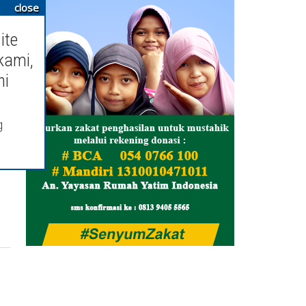
close
ite
kami,
ni
g