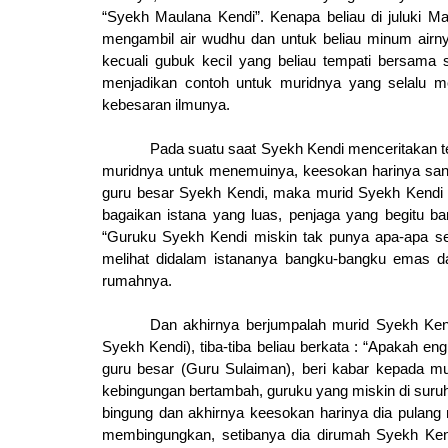
“Syekh Maulana Kendi”. Kenapa beliau di juluki Ma
mengambil air wudhu dan untuk beliau minum airnya
kecuali gubuk kecil yang beliau tempati bersama
menjadikan contoh untuk muridnya yang selalu m
kebesaran ilmunya.
Pada suatu saat Syekh Kendi menceritakan t
muridnya untuk menemuinya, keesokan harinya san
guru besar Syekh Kendi, maka murid Syekh Kendi 
bagaikan istana yang luas, penjaga yang begitu b
“Guruku Syekh Kendi miskin tak punya apa-apa se
melihat didalam istananya bangku-bangku emas 
rumahnya.
Dan akhirnya berjumpalah murid Syekh Ke
Syekh Kendi), tiba-tiba beliau berkata : “Apakah 
guru besar (Guru Sulaiman), beri kabar kepada mur
kebingungan bertambah, guruku yang miskin di suruh
bingung dan akhirnya keesokan harinya dia pula
membingungkan, setibanya dia dirumah Syekh Ke