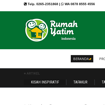
Telp. 0265-2351868 |
WA 0878 8555 4556
BERANDA
PRO
≡ ARTIKEL
KISAH INSPIRATIF
TAFAKUR
T