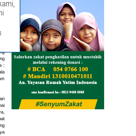
kami,
tuk
ni
un,
nya
dan
g
ruh
ang
ang
a :
ala
lam
ari
hai
ya,
uat
ang
aya