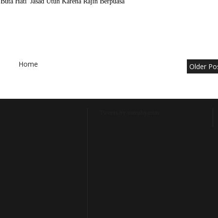
 Buta Hati
Jasad Utuh Karena Rajin Berpuasa
Home
Older Po
Tweets by rumahyatim