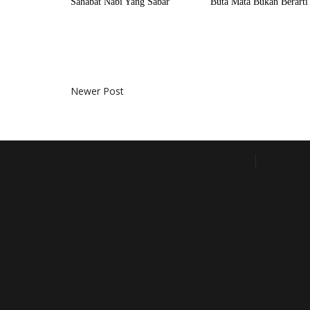
Sahabat Nabi Yang Sabar
Buta Mata Bukan Berarti
Newer Post