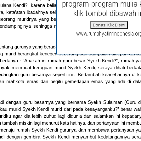
program-program mulia 
ulana Kendi?, karena beliau tidak lepas dengan kendi tersebut un
klik tombol dibawah i
, keta’atan ibadahnya sehingga beliau tidak memiliki harta apapa
 seorang muridnya yang beliau sayangi. Keta’atan dan ketaqwaan
Donasi Klik Disini
endampinginya sehingga muridnya pun menjunjung tinggi ahlak 
www.rumahyatimindonesia.or
entang gurunya yang berada dinegeri seberang dan akhirnya menyu
g murid berangkat kenegeri seberang dan sampailah didepan gerb
bertanya : “Apakah ini rumah guru besar Syekh Kendi?”, rumah y
anyak membuat keraguan murid Syekh Kendi, seraya dihati berkat
dangkan guru besarnya seperti ini”. Bertambah keanehannya di k
dan mahkota emas dan begitu gemerlapan emas yang ada di da
ndi dengan guru besarnya yang bernama Syekh Sulaiman (Guru d
engkau murid Syekh Kendi murid dari pada kesayanganku?” benar wa
idku agar dia lebih zuhud lagi didunia dan salamkan ini kepadan
 tambah miskin lagi menurut kata hatinya, dan pertanyaan ini memb
ng menuju rumah Syekh Kendi gurunya dan membawa pertanyaan y
ndi dengan gembira Syekh Kendi menyambut kedatangannya ser