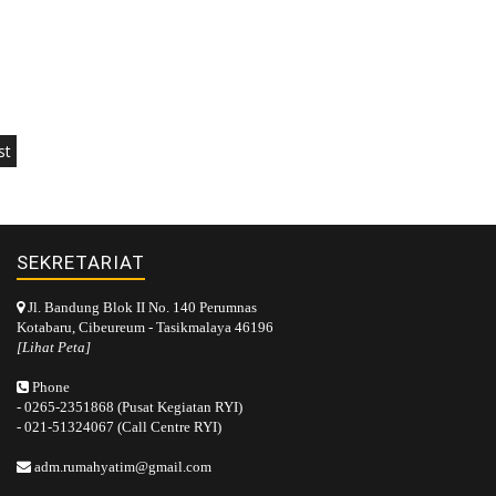
st
SEKRETARIAT
Jl. Bandung Blok II No. 140 Perumnas
Kotabaru, Cibeureum - Tasikmalaya 46196
[Lihat Peta]
Phone
- 0265-2351868 (Pusat Kegiatan RYI)
- 021-51324067 (Call Centre RYI)
adm.rumahyatim@gmail.com