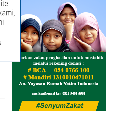
ite
kami,
ni
g