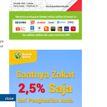
nya
ur
close