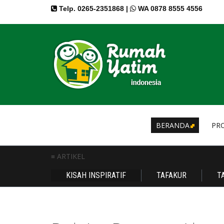
Telp. 0265-2351868 |
WA 0878 8555 4556
BERANDA
PRO
≡ ARTIKEL
KISAH INSPIRATIF
TAFAKUR
T