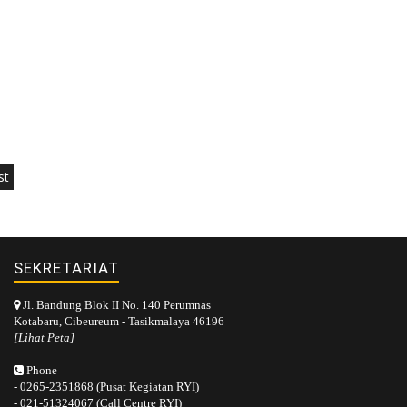
st
SEKRETARIAT
Jl. Bandung Blok II No. 140 Perumnas
Kotabaru, Cibeureum - Tasikmalaya 46196
[Lihat Peta]
Phone
- 0265-2351868 (Pusat Kegiatan RYI)
- 021-51324067 (Call Centre RYI)