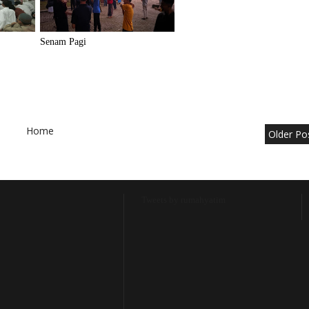
Senam Pagi
Home
Older Po
Tweets by rumahyatim