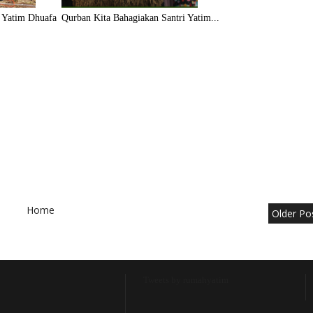
 Yatim Dhuafa
Qurban Kita Bahagiakan Santri Yatim...
Home
Older Po
Tweets by rumahyatim