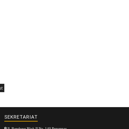
st
SEKRETARIAT
Jl. Bandung Blok II No. 140 Perumnas