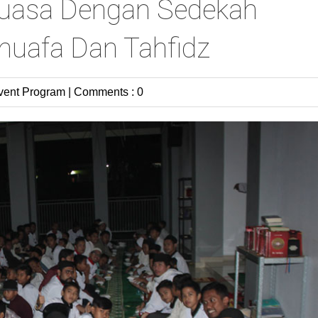
uasa Dengan Sedekah
huafa Dan Tahfidz
vent
Program
|
Comments : 0