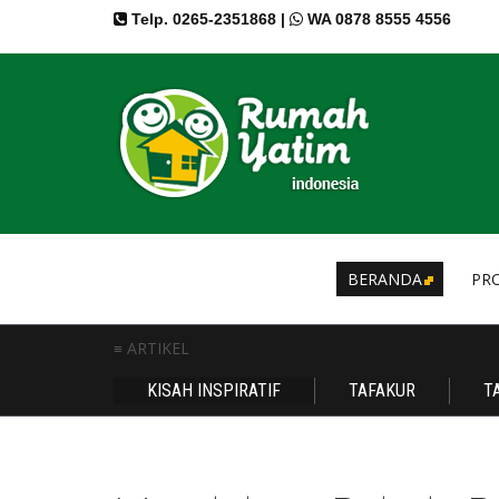
Telp. 0265-2351868 |
WA 0878 8555 4556
BERANDA
PRO
≡ ARTIKEL
KISAH INSPIRATIF
TAFAKUR
T