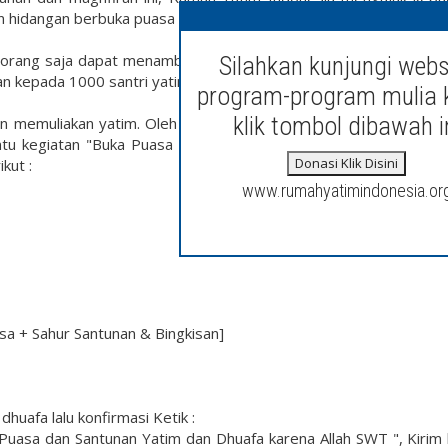
hidangan berbuka puasa untuk para santri yatim dan dhuafa.
orang saja dapat menambah amal kebaikan kita di bulan ramadh
Silahkan kunjungi webs
an kepada 1000 santri yatim, dhuafa dan Tahfidz.
program-program mulia 
klik tombol dibawah i
 memuliakan yatim. Oleh karena itu, kami mengajak sahabat un
u kegiatan "Buka Puasa dan Santunan 1000 Santri Yatim, Dhu
Donasi Klik Disini
kut :
www.rumahyatimindonesia.or
sa + Sahur Santunan & Bingkisan]
huafa lalu konfirmasi Ketik :
Buka Puasa dan Santunan Yatim dan Dhuafa karena Allah SWT ", Kirim