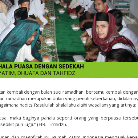
ukan kembali dengan bulan suci ramadhan, bertemu kembali denga
ulan ramadhan merupakan bulan yang penuh keberkahan, didalamn
aimana hadits Rasulullah shalallahu alaihi wasallam yang artinya:
sa, maka baginya pahala seperti orang yang berpuasa tersebu
dikit pun juga.” (HR. Tirmidzi).
unan dan maghfirah ini, Rumah Yatim Indonesia mengajak kepa