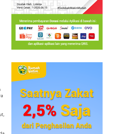
n
ya
t,
da