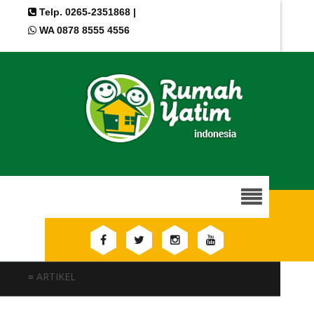
Telp. 0265-2351868 |
WA 0878 8555 4556
≡ ARTIKEL