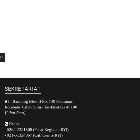
st
SEKRETARIAT
Jl. Bandung Blok II No. 140 Perumnas
Kotabaru, Cibeureum - Tasikmalaya 46196
[Lihat Peta]
Phone
- 0265-2351868 (Pusat Kegiatan RYI)
- 021-51324067 (Call Centre RYI)