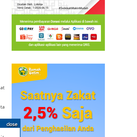
pat
ata
close
an