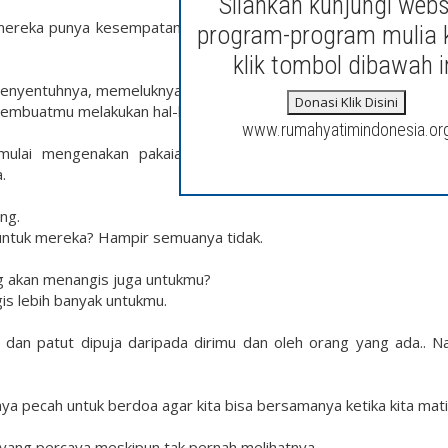
Silahkan kunjungi webs
 mereka punya kesempatan untuk bertemu pemain idolanya mer
program-program mulia 
klik tombol dibawah i
menyentuhnya, memeluknya, atau menciumnya.
Donasi Klik Disini
 membuatmu melakukan hal-hal yang sulit dimengerti juga.
www.rumahyatimindonesia.or
mulai mengenakan pakaian dengan nama mereka, atau bahk
.
ng.
 untuk mereka? Hampir semuanya tidak.
ng akan menangis juga untukmu?
is lebih banyak untukmu.
l dan patut dipuja daripada dirimu dan oleh orang yang ada.. N
ya pecah untuk berdoa agar kita bisa bersamanya ketika kita mati
yang percaya meskipun tak pernah melihatnya.