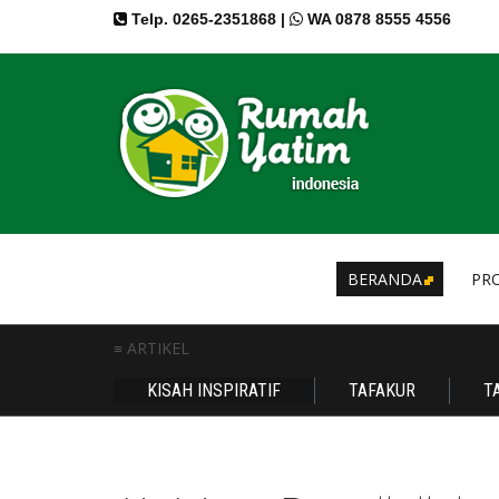
Telp. 0265-2351868 |
WA 0878 8555 4556
BERANDA
PRO
≡ ARTIKEL
KISAH INSPIRATIF
TAFAKUR
T