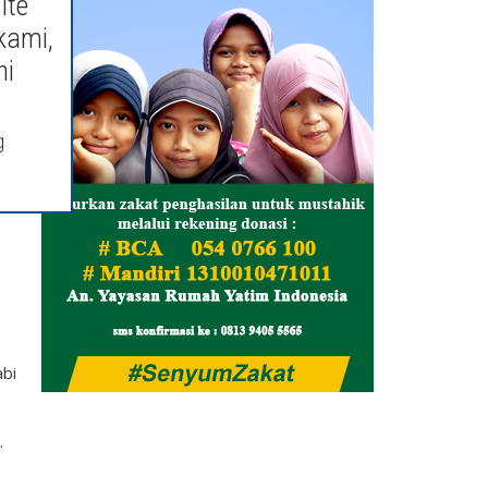
ite
eka
kami,
ni
g
an
abi
.