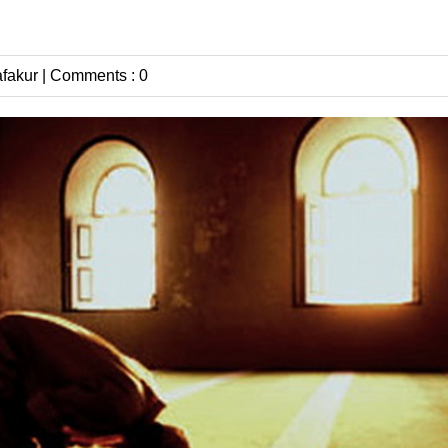
afakur
|
Comments : 0