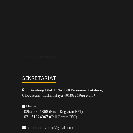
Tweets by rumahyatim
SEKRETARIAT
Jl. Bandung Blok II No. 140 Perumnas Kotabaru,
Cibeureum - Tasikmalaya 46196
[Lihat Peta]
Phone
- 0265-2351868 (Pusat Kegiatan RYI)
- 021-51324067 (Call Centre RYI)
adm.rumahyatim@gmail.com