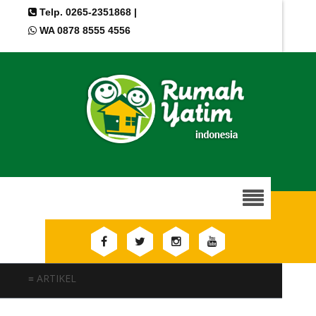
Telp. 0265-2351868 |
WA 0878 8555 4556
≡ ARTIKEL