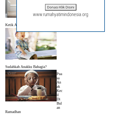
Donasi Klik Disini
www.rumahyatimindonesia.org
Ketik Anak Punya Fobia
Sudahkah Anakku Bahagia?
Pua
sa
An
ak
Kec
il
Di
Bul
an
Ramadhan